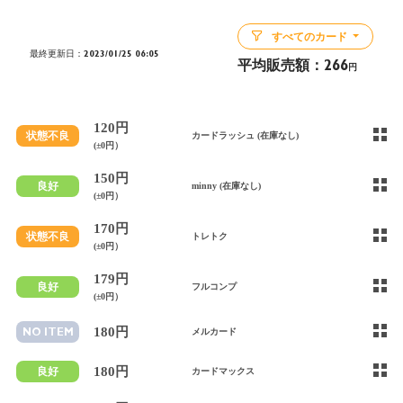
すべてのカード
最終更新日：2023/01/25 06:05
平均販売額：
266
円
120円
状態不良
カードラッシュ (在庫なし)
(±0円）
150円
良好
minny (在庫なし)
(±0円）
170円
状態不良
トレトク
(±0円）
179円
良好
フルコンプ
(±0円）
180円
NO ITEM
メルカード
180円
良好
カードマックス