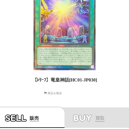
【ﾚﾘｰﾌ】竜皇神話[HC01-JP030]
商品を報告
SELL
BUY
販売
買取