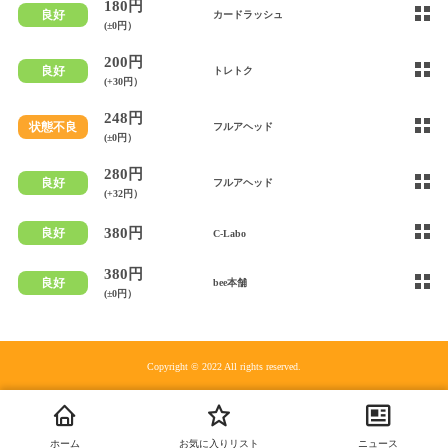
180円
良好
カードラッシュ
(±0円）
200円
良好
トレトク
(+30円）
248円
状態不良
フルアヘッド
(±0円）
280円
良好
フルアヘッド
(+32円）
380円
良好
C-Labo
380円
良好
bee本舗
(±0円）
Copyright © 2022 All rights reserved.
ホーム
お気に入りリスト
ニュース