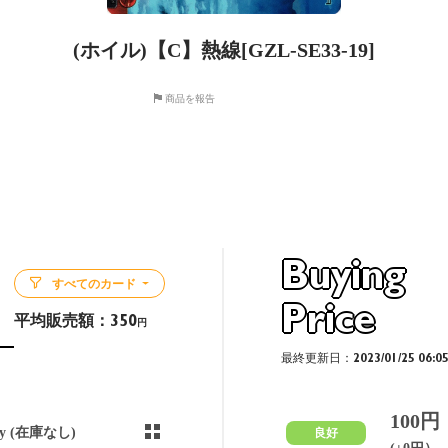
(ホイル)【C】熱線[GZL-SE33-19]
商品を報告
Buying
すべてのカード
Price
平均販売額：
350
円
最終更新日：2023/01/25 06:0
100円
ny (在庫なし)
良好
(±0円）