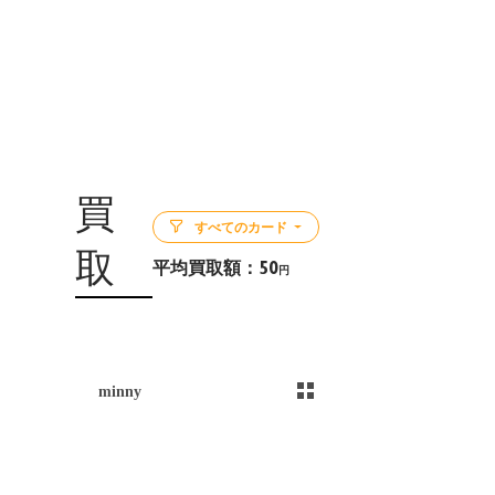
買
すべてのカード
取
平均買取額：
50
円
5
minny