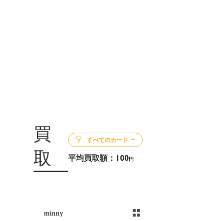
買
すべてのカード
取
平均買取額：
100
円
5
minny