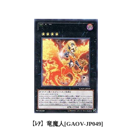
【ﾚｱ】竜魔人[GAOV-JP049]