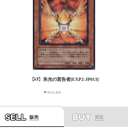
【ﾚｱ】朱光の宣告者[EXP2-JP013]
商品を報告
SELL
BUY
販売
買取