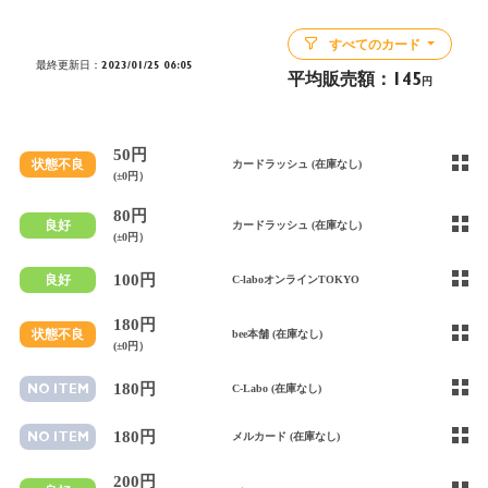
すべてのカード
最終更新日：2023/01/25 06:05
平均販売額：
145
円
50円
状態不良
カードラッシュ (在庫なし)
(±0円）
80円
良好
カードラッシュ (在庫なし)
(±0円）
100円
良好
C-laboオンラインTOKYO
180円
状態不良
bee本舗 (在庫なし)
(±0円）
180円
NO ITEM
C-Labo (在庫なし)
180円
NO ITEM
メルカード (在庫なし)
200円