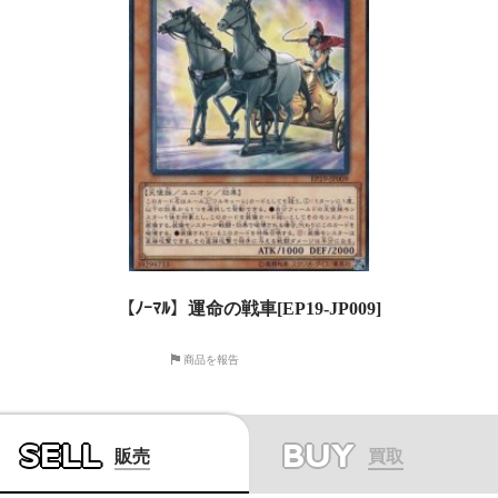
【ﾉｰﾏﾙ】運命の戦車[EP19-JP009]
商品を報告
SELL
BUY
販売
買取