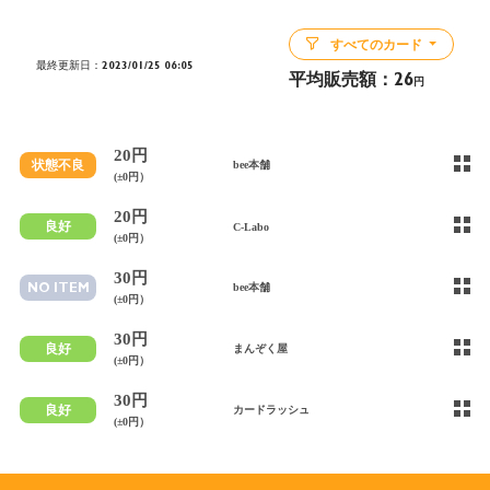
すべてのカード
最終更新日：2023/01/25 06:05
平均販売額：
26
円
20円
状態不良
bee本舗
(±0円）
20円
良好
C-Labo
(±0円）
30円
NO ITEM
bee本舗
(±0円）
30円
良好
まんぞく屋
(±0円）
30円
良好
カードラッシュ
(±0円）