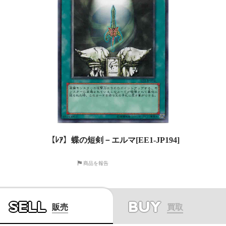
【ﾚｱ】蝶の短剣－エルマ[EE1-JP194]
商品を報告
SELL
BUY
販売
買取