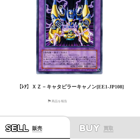
【ﾚｱ】ＸＺ－キャタピラーキャノン[EE1-JP108]
商品を報告
SELL
BUY
販売
買取