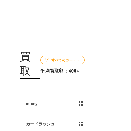
買
すべてのカード
取
平均買取額：
400
円
5
minny
）
カードラッシュ
）