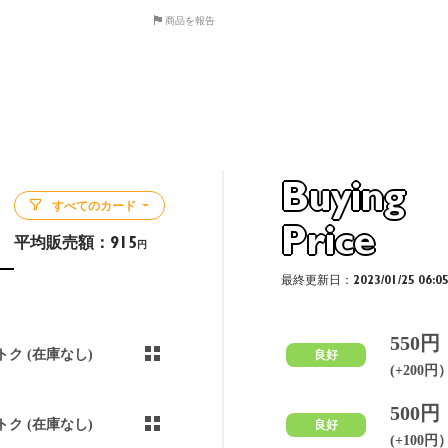
商品を報告
Buying
すべてのカード
Price
平均販売額：
915
円
最終更新日：2023/01/25 06:0
550円
トク (在庫なし)
良好
(+200円
500円
トク (在庫なし)
良好
(+100円