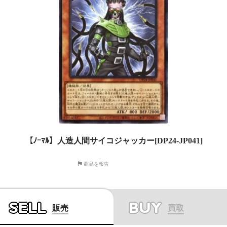
【ﾉｰﾏﾙ】人造人間サイコジャッカー[DP24-JP041]
商品を報告
SELL
BUY
販売
買取