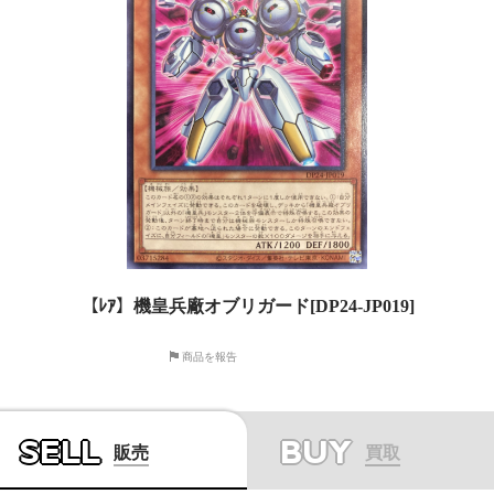
【ﾚｱ】機皇兵廠オブリガード[DP24-JP019]
商品を報告
SELL
BUY
販売
買取