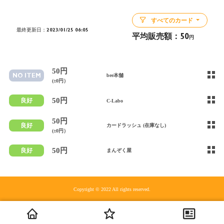
すべてのカード
最終更新日：2023/01/25 06:05
平均販売額：
50
円
50円
NO ITEM
bee本舗
(±0円）
50円
良好
C-Labo
50円
良好
カードラッシュ (在庫なし)
(±0円）
50円
良好
まんぞく屋
Copyright © 2022 All rights reserved.