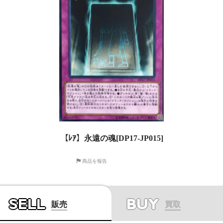
【ﾚｱ】永遠の魂[DP17-JP015]
商品を報告
SELL
BUY
販売
買取