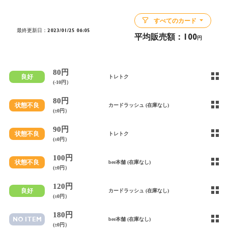
すべてのカード
最終更新日：2023/01/25 06:05
平均販売額：
100
円
80円
良好
トレトク
(-10円）
80円
状態不良
カードラッシュ (在庫なし)
(±0円）
90円
状態不良
トレトク
(±0円）
100円
状態不良
bee本舗 (在庫なし)
(±0円）
120円
良好
カードラッシュ (在庫なし)
(±0円）
180円
NO ITEM
bee本舗 (在庫なし)
(±0円）