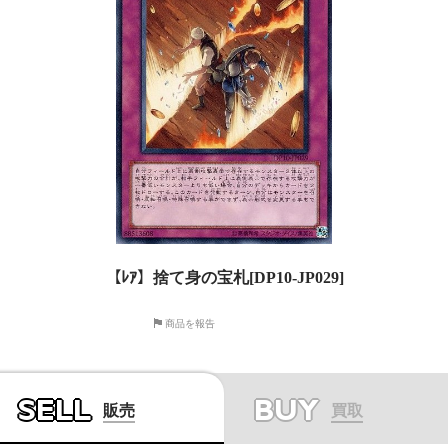
【ﾚｱ】捨て身の宝札[DP10-JP029]
商品を報告
SELL
BUY
販売
買取