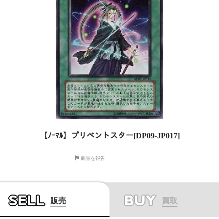
【ﾉｰﾏﾙ】プリベントスター[DP09-JP017]
商品を報告
SELL
BUY
販売
買取