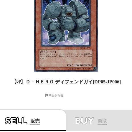
【ﾚｱ】Ｄ－ＨＥＲＯ ディフェンドガイ[DP05-JP006]
商品を報告
SELL
BUY
販売
買取