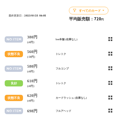
すべてのカード
最終更新日：2023/01/25 06:05
平均販売額：
720
円
380円
NO ITEM
bee本舗 (在庫なし)
(±0円）
560円
状態不良
トレトク
(-50円）
580円
NO ITEM
フルコンプ
(±0円）
610円
良好
トレトク
(±0円）
620円
状態不良
カードラッシュ (在庫なし)
(±0円）
698円
NO ITEM
フルアヘッド