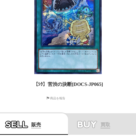
【ｼｸ】苦渋の決断[DOCS-JP065]
商品を報告
SELL
BUY
販売
買取