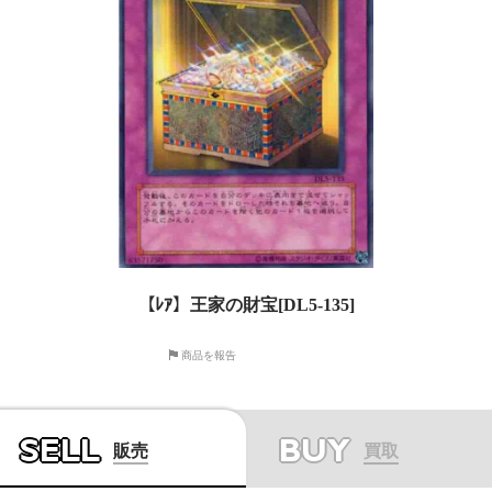
【ﾚｱ】王家の財宝[DL5-135]
商品を報告
SELL
BUY
販売
買取