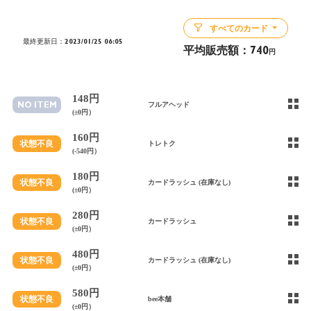
すべてのカード
最終更新日：2023/01/25 06:05
平均販売額：
740
円
148円
NO ITEM
フルアヘッド
(±0円）
160円
状態不良
トレトク
(-540円）
180円
状態不良
カードラッシュ (在庫なし)
(±0円）
280円
状態不良
カードラッシュ
(±0円）
480円
状態不良
カードラッシュ (在庫なし)
(±0円）
580円
状態不良
bee本舗
(±0円）