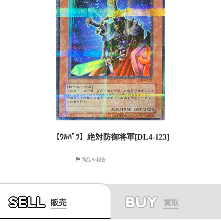
【ｳﾙﾊﾟﾗ】絶対防御将軍[DL4-123]
商品を報告
SELL
BUY
販売
買取