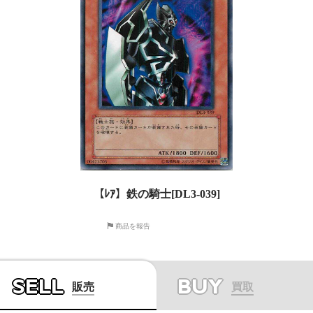
【ﾚｱ】鉄の騎士[DL3-039]
商品を報告
SELL
BUY
販売
買取