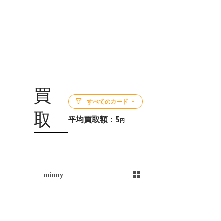
買
すべてのカード
取
平均買取額：
5
円
5
minny