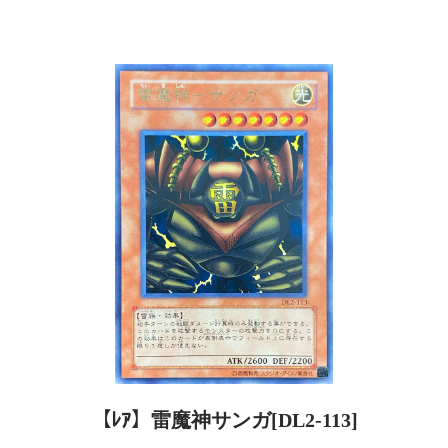
【ﾚｱ】雷魔神サンガ[DL2-113]