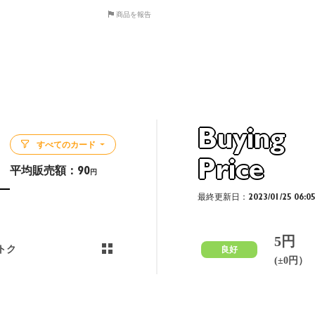
商品を報告
Buying
すべてのカード
Price
平均販売額：
90
円
最終更新日：2023/01/25 06:0
5円
トク
良好
(±0円）