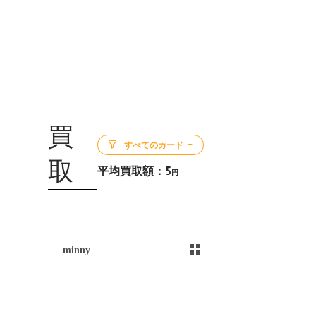
買
すべてのカード
取
平均買取額：
5
円
5
minny