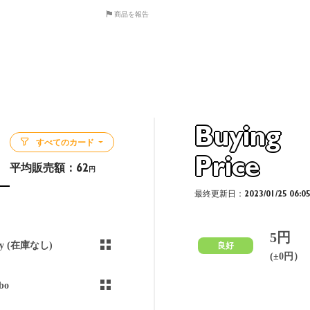
商品を報告
Buying
すべてのカード
Price
平均販売額：
62
円
最終更新日：2023/01/25 06:0
5円
ny (在庫なし)
良好
(±0円）
bo