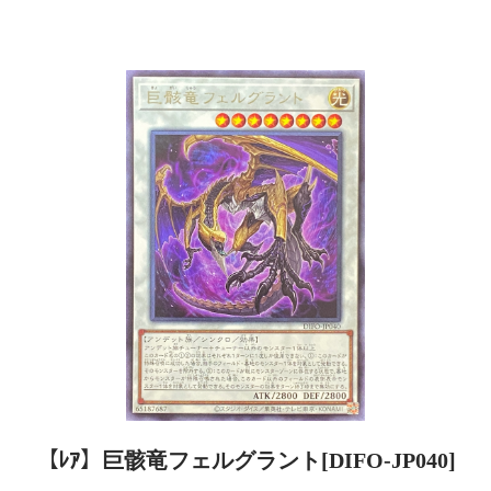
【ﾚｱ】巨骸竜フェルグラント[DIFO-JP040]