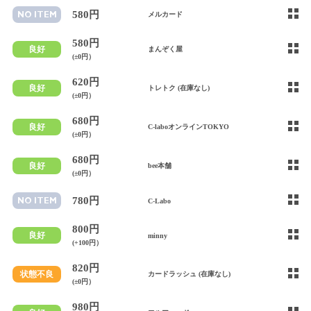
580円
NO ITEM
メルカード
580円
良好
まんぞく屋
(±0円）
620円
良好
トレトク (在庫なし)
(±0円）
680円
良好
C-laboオンラインTOKYO
(±0円）
680円
良好
bee本舗
(±0円）
780円
NO ITEM
C-Labo
800円
良好
minny
(+100円）
820円
状態不良
カードラッシュ (在庫なし)
(±0円）
980円