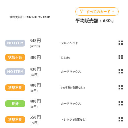
すべてのカード
最終更新日：2023/01/25 06:05
平均販売額：
630
円
348円
NO ITEM
フルアヘッド
(-632円）
380円
状態不良
C-Labo
430円
NO ITEM
カードマックス
(-50円）
480円
状態不良
bee本舗 (在庫なし)
(±0円）
480円
良好
カードマックス
(±0円）
550円
状態不良
トレトク (在庫なし)
(-70円）