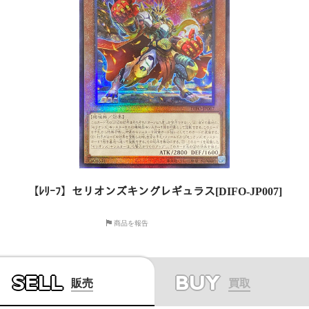
【ﾚﾘｰﾌ】セリオンズキングレギュラス[DIFO-JP007]
商品を報告
SELL
BUY
販売
買取