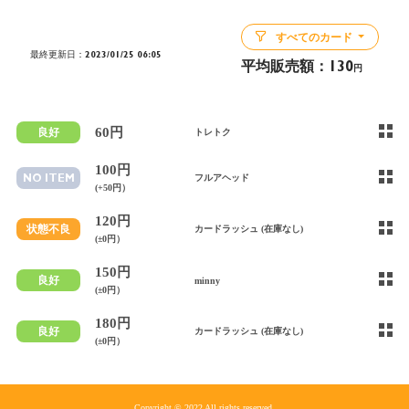
すべてのカード
最終更新日：2023/01/25 06:05
平均販売額：
130
円
60円
良好
トレトク
100円
NO ITEM
フルアヘッド
(+50円）
120円
状態不良
カードラッシュ (在庫なし)
(±0円）
150円
良好
minny
(±0円）
180円
良好
カードラッシュ (在庫なし)
(±0円）
Copyright © 2022 All rights reserved.