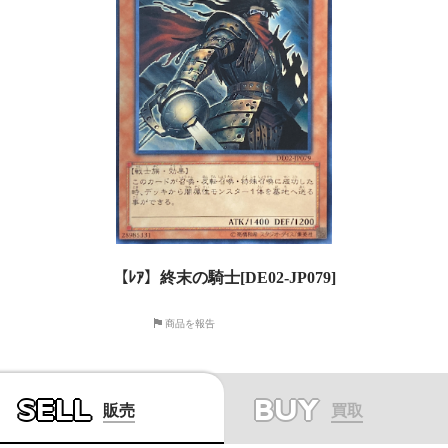
【ﾚｱ】終末の騎士[DE02-JP079]
商品を報告
SELL
BUY
販売
買取