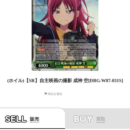
(ホイル)【SR】自主映画の撮影 成神 空[DBG-W87-031S]
商品を報告
SELL
BUY
販売
買取