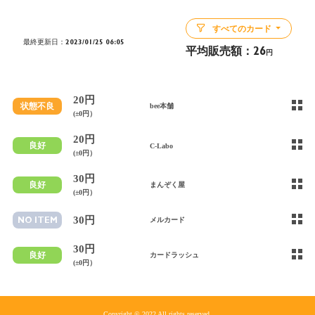
すべてのカード
最終更新日：2023/01/25 06:05
平均販売額：
26
円
20円
状態不良
bee本舗
(±0円）
20円
良好
C-Labo
(±0円）
30円
良好
まんぞく屋
(±0円）
30円
NO ITEM
メルカード
30円
良好
カードラッシュ
(±0円）
Copyright © 2022 All rights reserved.