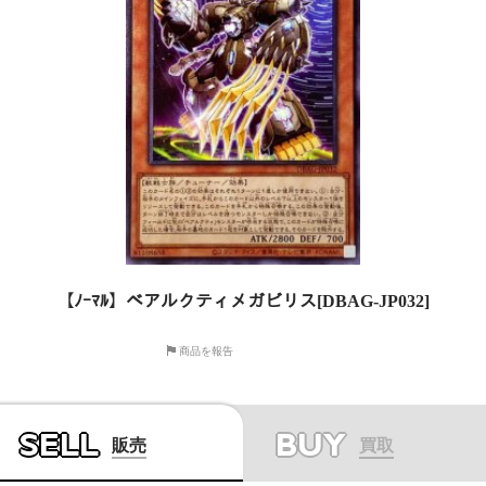
【ﾉｰﾏﾙ】ベアルクティメガビリス[DBAG-JP032]
商品を報告
SELL
BUY
販売
買取