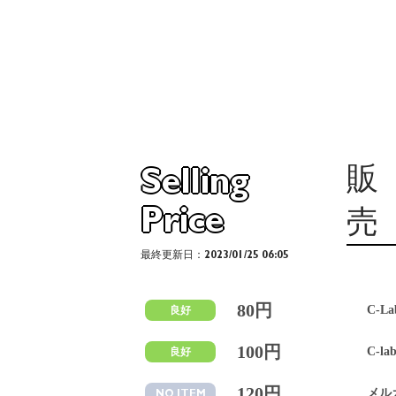
販
Selling
Price
売
最終更新日：2023/01/25 06:05
80円
C-La
良好
100円
C-l
良好
120円
メル
NO ITEM