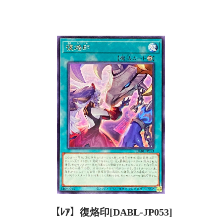
【ﾚｱ】復烙印[DABL-JP053]