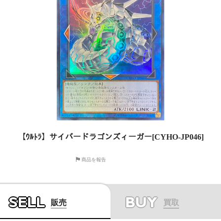
【ｳﾙﾄﾗ】サイバードラゴンズィーガー[CYHO-JP046]
商品を報告
SELL
BUY
販売
買取