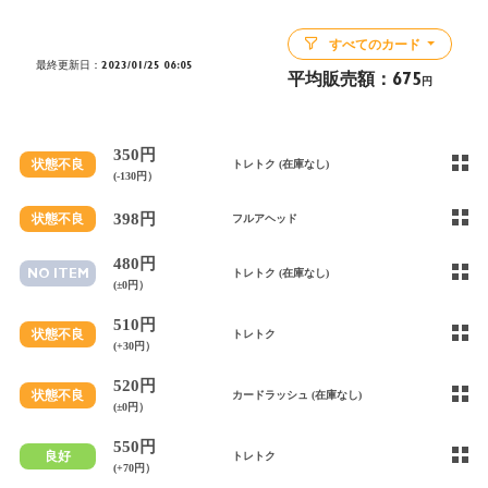
すべてのカード
最終更新日：2023/01/25 06:05
平均販売額：
675
円
350円
状態不良
トレトク (在庫なし)
(-130円）
398円
状態不良
フルアヘッド
480円
NO ITEM
トレトク (在庫なし)
(±0円）
510円
状態不良
トレトク
(+30円）
520円
状態不良
カードラッシュ (在庫なし)
(±0円）
550円
良好
トレトク
(+70円）