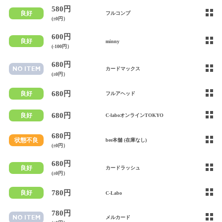
580円
良好
フルコンプ
(±0円）
600円
良好
minny
(-100円）
680円
NO ITEM
カードマックス
(±0円）
680円
良好
フルアヘッド
680円
良好
C-laboオンラインTOKYO
680円
状態不良
bee本舗 (在庫なし)
(±0円）
680円
良好
カードラッシュ
(±0円）
780円
良好
C-Labo
780円
NO ITEM
メルカード