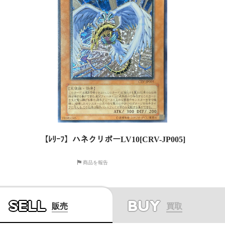
【ﾚﾘｰﾌ】ハネクリボーLV10[CRV-JP005]
商品を報告
SELL
BUY
販売
買取