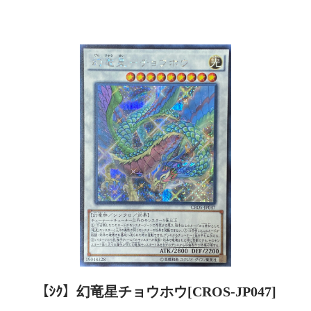
【ｼｸ】幻竜星チョウホウ[CROS-JP047]