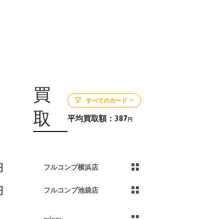
買
すべてのカード
取
平均買取額：
387
円
5
円
フルコンプ横浜店
円
フルコンプ池袋店
minny