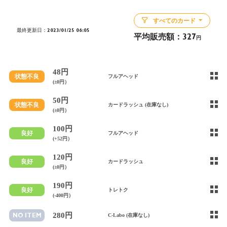
すべてのカード
最終更新日：2023/01/25 06:05
平均販売額：
327
円
48円
状態不良
フルアヘッド
(±0円）
50円
状態不良
カードラッシュ (在庫なし)
(±0円）
100円
良好
フルアヘッド
(+52円）
120円
良好
カードラッシュ
(±0円）
190円
良好
トレトク
(-400円）
280円
NO ITEM
C-Labo (在庫なし)