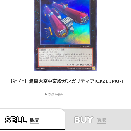
【ｽｰﾊﾟｰ】超巨大空中宮殿ガンガリディア[CPZ1-JP037]
商品を報告
SELL
BUY
販売
買取