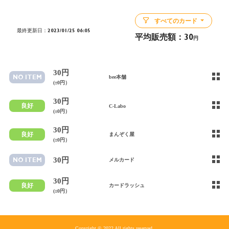
すべてのカード
最終更新日：2023/01/25 06:05
平均販売額：
30
円
30円
NO ITEM
bee本舗
(±0円）
30円
良好
C-Labo
(±0円）
30円
良好
まんぞく屋
(±0円）
30円
NO ITEM
メルカード
30円
良好
カードラッシュ
(±0円）
Copyright © 2022 All rights reserved.