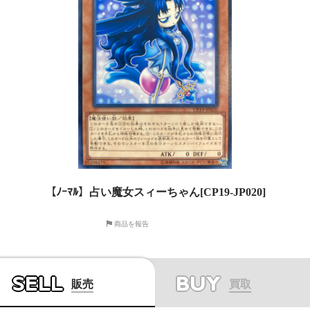
【ﾉｰﾏﾙ】占い魔女スィーちゃん[CP19-JP020]
商品を報告
SELL
BUY
販売
買取