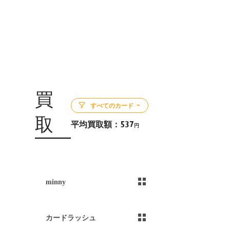
買
すべてのカード
取
平均買取額：
537
円
5
minny
）
カードラッシュ