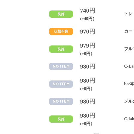
740円
トレ
良好
(+40円）
970円
カー
状態不良
979円
フル
良好
(±0円）
980円
C-L
NO ITEM
980円
bee
NO ITEM
(±0円）
980円
メル
NO ITEM
980円
C-l
良好
(±0円）