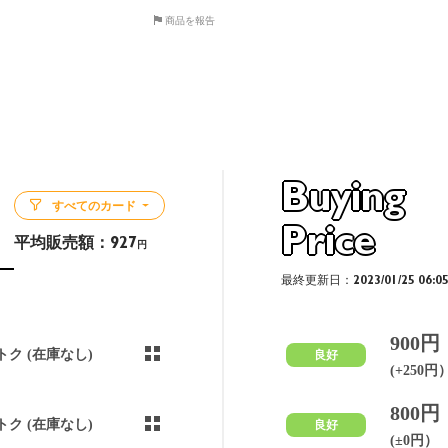
商品を報告
Buying
すべてのカード
Price
平均販売額：
927
円
最終更新日：2023/01/25 06:0
900円
トク (在庫なし)
良好
(+250円
800円
トク (在庫なし)
良好
(±0円）