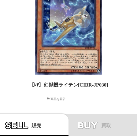
【ﾚｱ】幻獣機ライテン[CIBR-JP030]
商品を報告
SELL
BUY
販売
買取