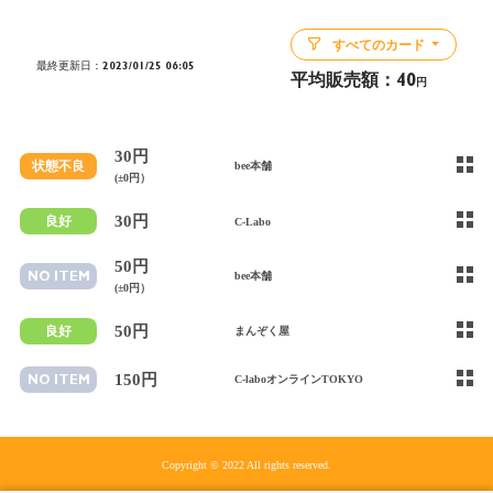
すべてのカード
最終更新日：2023/01/25 06:05
平均販売額：
40
円
30円
状態不良
bee本舗
(±0円）
30円
良好
C-Labo
50円
NO ITEM
bee本舗
(±0円）
50円
良好
まんぞく屋
150円
NO ITEM
C-laboオンラインTOKYO
Copyright © 2022 All rights reserved.