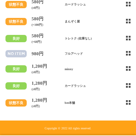
580円
状態不良
カードラッシュ
(±0円）
580円
状態不良
まんぞく屋
(+100円）
580円
良好
トレトク (在庫なし)
(+60円）
980円
NO ITEM
フルアヘッド
1,200円
良好
minny
(±0円）
1,280円
良好
カードラッシュ
(±0円）
1,280円
状態不良
bee本舗
(±0円）
Copyright © 2022 All rights reserved.