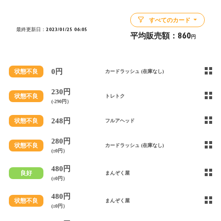
すべてのカード
最終更新日：2023/01/25 06:05
平均販売額：
860
円
0円
状態不良
カードラッシュ (在庫なし)
230円
状態不良
トレトク
(-290円）
248円
状態不良
フルアヘッド
280円
状態不良
カードラッシュ (在庫なし)
(±0円）
480円
良好
まんぞく屋
(±0円）
480円
状態不良
まんぞく屋
(±0円）