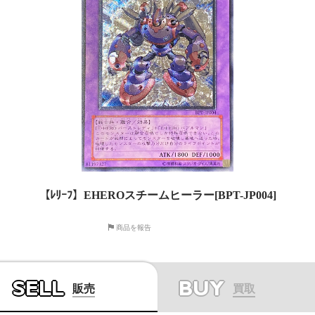
【ﾚﾘｰﾌ】EHEROスチームヒーラー[BPT-JP004]
商品を報告
SELL
BUY
販売
買取