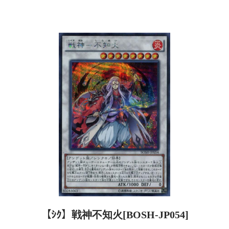
【ｼｸ】戦神不知火[BOSH-JP054]