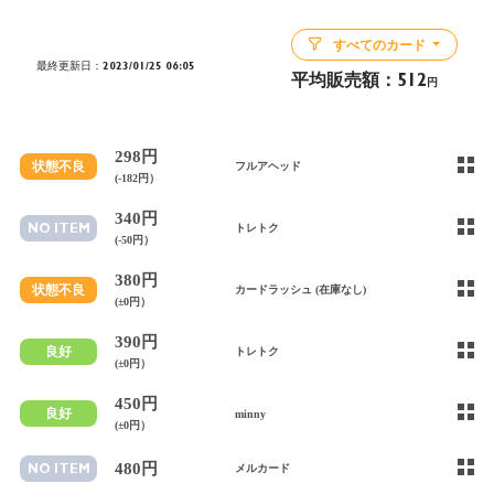
すべてのカード
最終更新日：2023/01/25 06:05
平均販売額：
512
円
298円
状態不良
フルアヘッド
(-182円）
340円
NO ITEM
トレトク
(-50円）
380円
状態不良
カードラッシュ (在庫なし)
(±0円）
390円
良好
トレトク
(±0円）
450円
良好
minny
(±0円）
480円
NO ITEM
メルカード