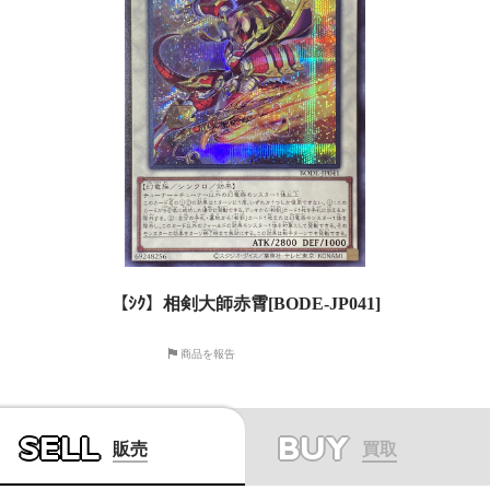
【ｼｸ】相剣大師赤霄[BODE-JP041]
商品を報告
SELL
BUY
販売
買取