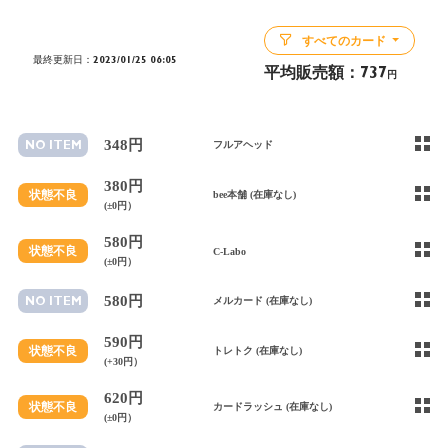
すべてのカード
最終更新日：2023/01/25 06:05
平均販売額：
737
円
348円
NO ITEM
フルアヘッド
380円
状態不良
bee本舗 (在庫なし)
(±0円）
580円
状態不良
C-Labo
(±0円）
580円
NO ITEM
メルカード (在庫なし)
590円
状態不良
トレトク (在庫なし)
(+30円）
620円
状態不良
カードラッシュ (在庫なし)
(±0円）