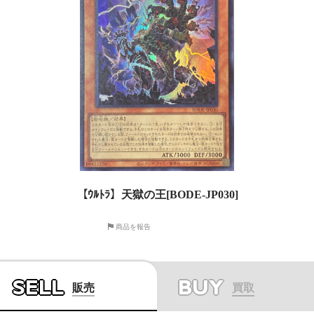
【ｳﾙﾄﾗ】天獄の王[BODE-JP030]
商品を報告
SELL
BUY
販売
買取