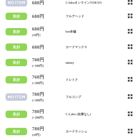
680円
NO ITEM
C-laboオンラインTOKYO
680円
良好
フルアヘッド
680円
良好
bee本舗
(±0円）
680円
良好
カードマックス
700円
良好
minny
(+100円）
760円
良好
トレトク
(+200円）
780円
NO ITEM
フルコンプ
(+200円）
780円
良好
C-Labo (在庫なし)
(+200円）
780円
良好
カードラッシュ
(±0円）