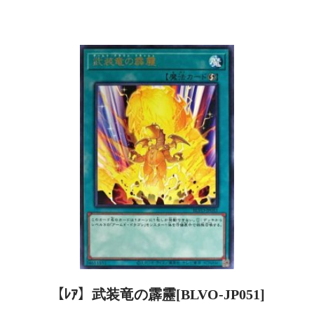
【ﾚｱ】武装竜の霹靂[BLVO-JP051]