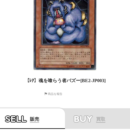
【ﾚｱ】魂を喰らう者バズー[BE2-JP003]
商品を報告
SELL
BUY
販売
買取