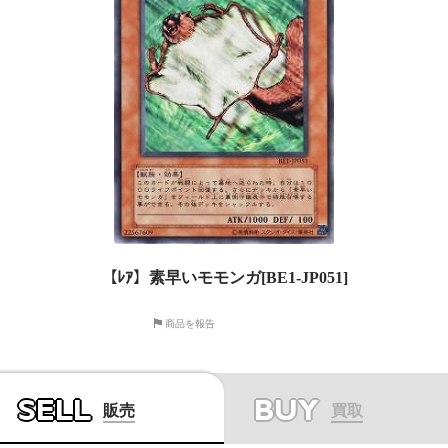
【ﾚｱ】素早いモモンガ[BE1-JP051]
商品を報告
SELL
BUY
販売
買取