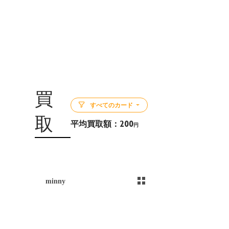
買
すべてのカード
取
平均買取額：
200
円
5
minny