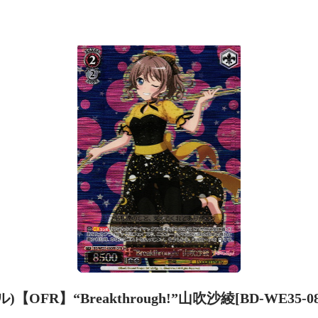
)【OFR】“Breakthrough!”山吹沙綾[BD-WE35-0