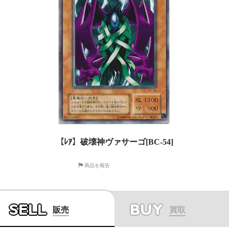
【ﾚｱ】破壊神ヴァサーゴ[BC-54]
商品を報告
SELL
BUY
販売
買取