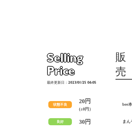
販
Selling
Price
売
最終更新日：2023/01/25 06:05
20円
bee
状態不良
(±0円）
30円
まん
良好