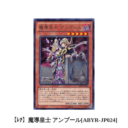
【ﾚｱ】魔導皇士 アンプール[ABYR-JP024]