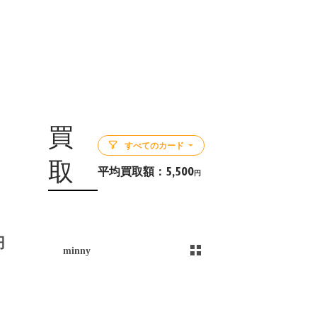
買
すべてのカード
取
平均買取額：
5,500
円
5
円
minny