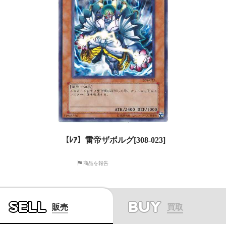
【ﾚｱ】雷帝ザボルグ[308-023]
商品を報告
SELL
BUY
販売
買取