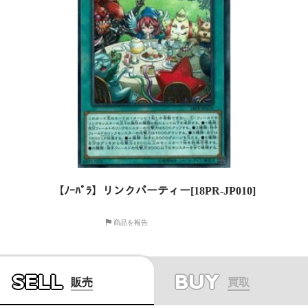
【ﾉｰﾊﾟﾗ】リンクパーティー[18PR-JP010]
商品を報告
SELL
BUY
販売
買取