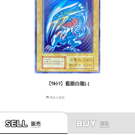
【ｳﾙﾄﾗ】藍眼白龍[-]
商品を報告
SELL
BUY
販売
買取