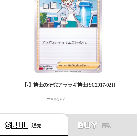
【-】博士の研究アララギ博士[SC2017-021]
商品を報告
SELL
BUY
販売
買取