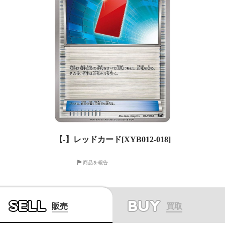
【-】レッドカード[XYB012-018]
商品を報告
SELL
BUY
販売
買取