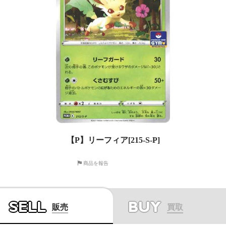
【P】リーフィア[215-S-P]
商品を報告
SELL
BUY
販売
買取