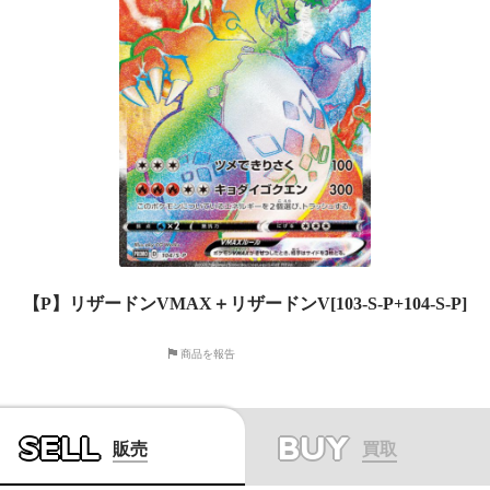
【P】リザードンVMAX＋リザードンV[103-S-P+104-S-P]
商品を報告
SELL
BUY
販売
買取